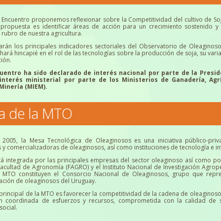
o Encuentro proponemos reflexionar sobre la Competitividad del cultivo de Soj
propuesta es identificar áreas de acción para un crecimiento sostenido y 
rubro de nuestra agricultura.
arán los principales indicadores sectoriales del Observatorio de Oleagino
 hará hincapié en el rol de las tecnologías sobre la producción de soja, su vari
ción.
cuentro ha sido declarado de interés nacional por parte de la Presi
nterés ministerial por parte de los Ministerios de Ganadería, Agr
Minería (MIEM).
a de la MTO
 2005, la Mesa Tecnológica de Oleaginosos es una iniciativa público-pr
s y comercializadoras de oleaginosos, así como instituciones de tecnología e in
á integrada por las principales empresas del sector oleaginoso así como po
 Facultad de Agronomía (FAGRO) y el Instituto Nacional de Investigación Agrop
a MTO constituyen el Consorcio Nacional de Oleaginosos, grupo que repre
zación de oleaginosos del Uruguay.
 principal de la MTO es favorecer la competitividad de la cadena de oleaginoso
n coordinada de esfuerzos y recursos, comprometida con la calidad de s
social.