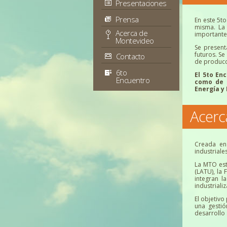
Presentaciones
Prensa
En este 5t
misma. La 
Acerca de
importante 
Montevideo
Se present
futuros. Se
Contacto
de produc
6to
El 5to En
Encuentro
como de i
Energía y 
Acerc
Creada en
industriale
La MTO est
(LATU), la
integran l
industriali
El objetivo
una gestió
desarrollo 