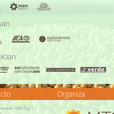
yan
ician
cto
Organiza
 Rondeau 1908 Piso 1
0