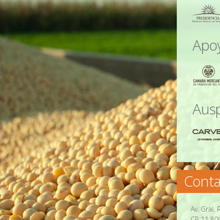
Apo
Ausp
Conta
Av. Gral.
CP 11.80